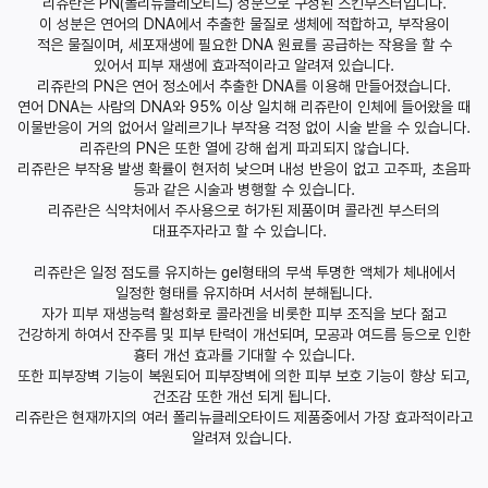
리쥬란은 PN(폴리뉴클레오티드) 성분으로 구성된 스킨부스터입니다.
이 성분은 연어의 DNA에서 추출한 물질로 생체에 적합하고, 부작용이
적은 물질이며, 세포재생에 필요한 DNA 원료를 공급하는 작용을 할 수
있어서 피부 재생에 효과적이라고 알려져 있습니다.
리쥬란의 PN은 연어 정소에서 추출한 DNA를 이용해 만들어졌습니다.
연어 DNA는 사람의 DNA와 95% 이상 일치해 리쥬란이 인체에 들어왔을 때
이물반응이 거의 없어서 알레르기나 부작용 걱정 없이 시술 받을 수 있습니다.
리쥬란의 PN은 또한 열에 강해 쉽게 파괴되지 않습니다.
리쥬란은 부작용 발생 확률이 현저히 낮으며 내성 반응이 없고 고주파, 초음파
등과 같은 시술과 병행할 수 있습니다.
리쥬란은 식약처에서 주사용으로 허가된 제품이며 콜라겐 부스터의
대표주자라고 할 수 있습니다.
리쥬란은 일정 점도를 유지하는 gel형태의 무색 투명한 액체가 체내에서
일정한 형태를 유지하며 서서히 분해됩니다.
자가 피부 재생능력 활성화로 콜라겐을 비롯한 피부 조직을 보다 젊고
건강하게 하여서 잔주름 및 피부 탄력이 개선되며, 모공과 여드름 등으로 인한
흉터 개선 효과를 기대할 수 있습니다.
또한 피부장벽 기능이 복원되어 피부장벽에 의한 피부 보호 기능이 향상 되고,
건조감 또한 개선 되게 됩니다.
리쥬란은 현재까지의 여러 폴리뉴클레오타이드 제품중에서 가장 효과적이라고
알려져 있습니다.