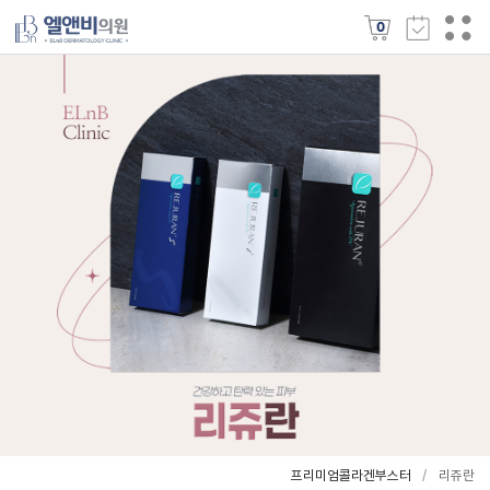
0
프리미엄콜라겐부스터
리쥬란