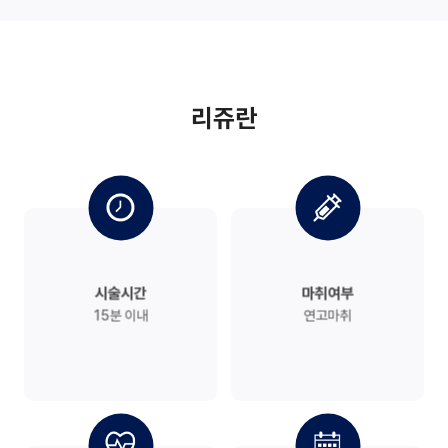
리쥬란
시술시간
마취여부
15분 이내
연고마취